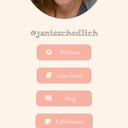
@janisschedlich
Webseite
Gästebuch
Blog
Kaffeekasse